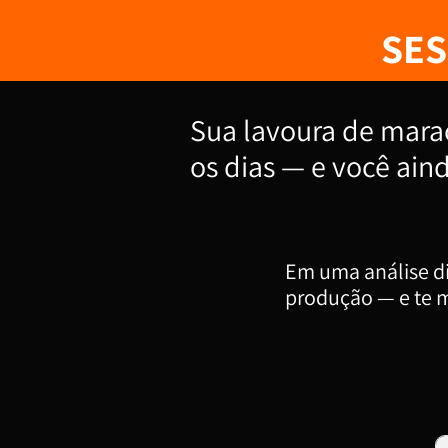
SES
Sua lavoura de mara
os dias — e você ai
Em uma análise di
produção — e te m