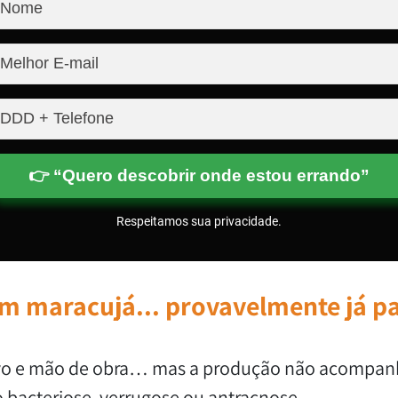
👉 “Quero descobrir onde estou errando”
Respeitamos sua privacidade.
om maracujá...
provavelmente já pa
ivo e mão de obra… mas a produção não acompan
acteriose, verrugose ou antracnose