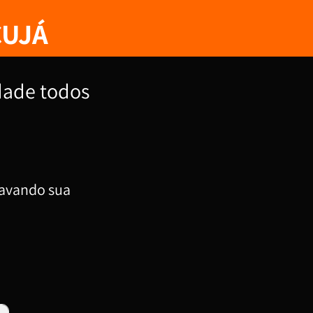
CUJÁ
dade todos
travando sua