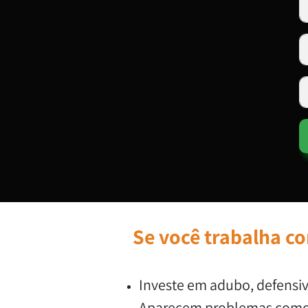
Se você trabalha c
Investe em adubo, defens
Aparecem problemas como b